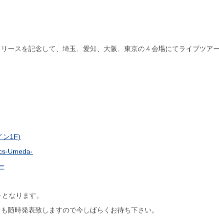
リリースを記念して、埼玉、愛知、大阪、東京の４会場にてライブツア
イン1F)
ics-Umeda-
ー
)～となります。
ても随時発表致しますので今しばらくお待ち下さい。