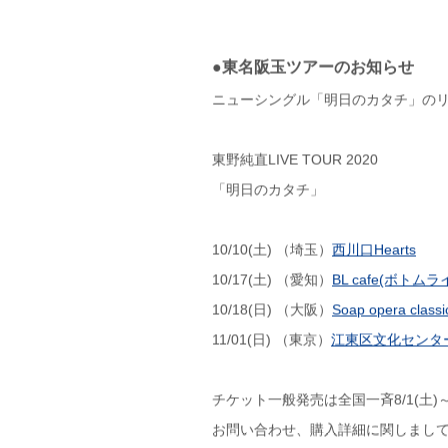
●東名阪玉ツアーのお知らせ
ニューシングル「明日のカタチ」の
東野純直LIVE TOUR 2020
「明日のカタチ」
10/10(土) （埼玉）
西川口Hearts
10/17(土) （愛知）
BL cafe(ボトムラ
10/18(日) （大阪）
Soap opera class
11/01(日) （東京）
江東区文化センタ
チケット一般発売は全国一斉8/1(土
お問い合わせ、購入詳細に関しまし