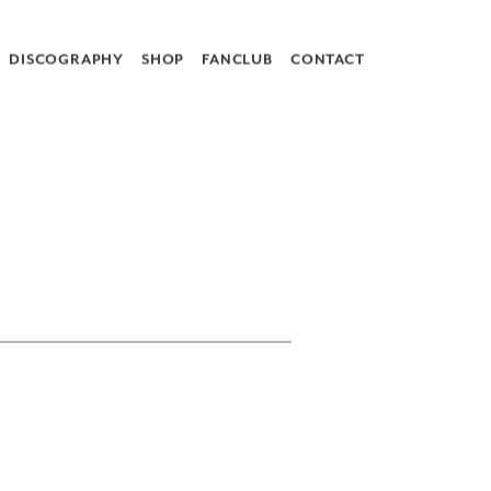
DISCOGRAPHY
SHOP
FANCLUB
CONTACT
LIVE
DISCOGRAPHY
SHOP
CONTACT
© 2018-2021 AZUMANO SUMITADA