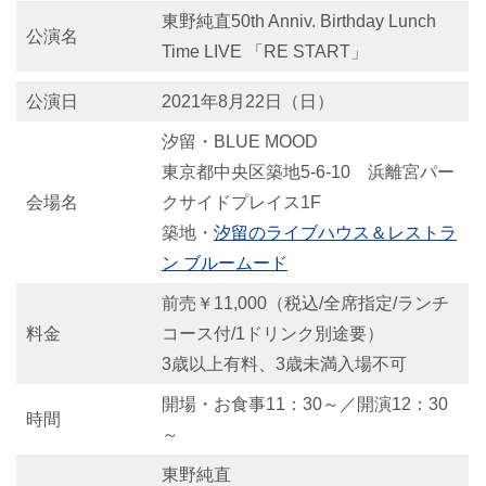
東野純直50th Anniv. Birthday Lunch
公演名
Time LIVE 「RE START」
公演日
2021年8月22日（日）
汐留・BLUE MOOD
東京都中央区築地5-6-10 浜離宮パー
会場名
クサイドプレイス1F
築地・
汐留のライブハウス＆レストラ
ン ブルームード
前売￥11,000（税込/全席指定/ランチ
料金
コース付/1ドリンク別途要）
3歳以上有料、3歳未満入場不可
開場・お食事11：30～／開演12：30
時間
～
東野純直