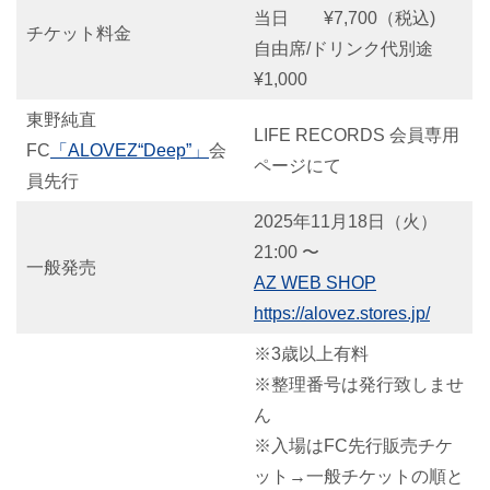
当日 ¥7,700（税込)
チケット料金
自由席/ドリンク代別途
¥1,000
東野純直
LIFE RECORDS 会員専用
FC
「ALOVEZ“Deep”」
会
ページにて
員先行
2025年11月18日（火）
21:00 〜
一般発売
AZ WEB SHOP
https://alovez.stores.jp/
※3歳以上有料
※整理番号は発行致しませ
ん
※入場はFC先行販売チケ
ット→一般チケットの順と