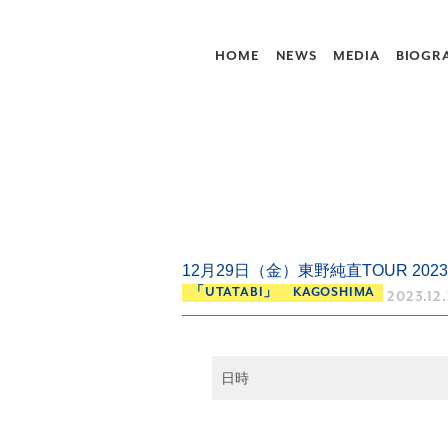
HOME
NEWS
MEDIA
BIOGR
12月29日（金）東野純直TOUR 202
「UTATABI」 KAGOSHIMA
2023.12.
日時