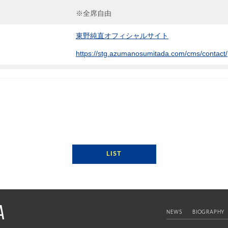
※全席自由
東野純直オフィシャルサイト
https://stg.azumanosumitada.com/cms/contact/
LIST
A
NEWS
BIOGRAPHY