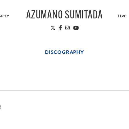
AZUMANO SUMITADA
APHY
LIVE
DISCOGRAPHY
う